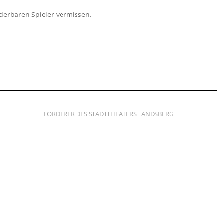
erbaren Spieler vermissen.
FÖRDERER DES STADTTHEATERS LANDSBERG