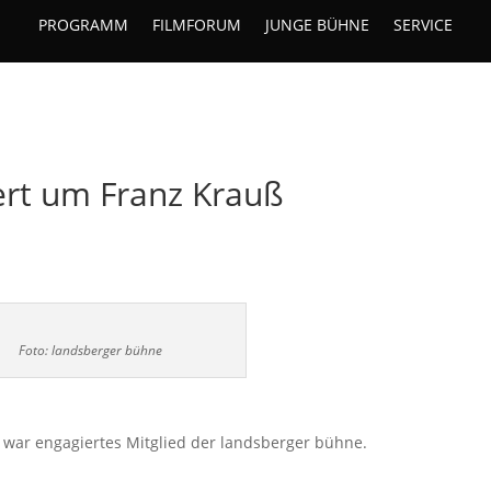
PROGRAMM
FILMFORUM
JUNGE BÜHNE
SERVICE
ert um Franz Krauß
Foto: landsberger bühne
 war engagiertes Mitglied der landsberger bühne.