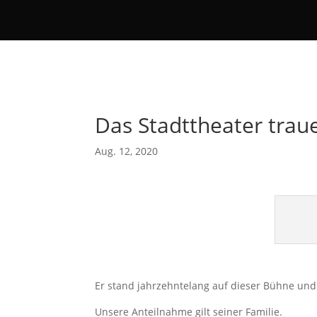
Das Stadttheater trau
Aug. 12, 2020
Er stand jahrzehntelang auf dieser Bühne und
Unsere Anteilnahme gilt seiner Familie.