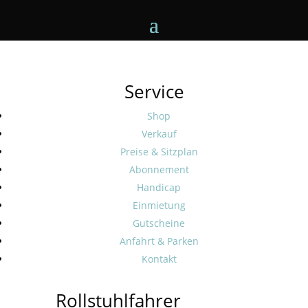
Service
Shop
Verkauf
Preise & Sitzplan
Abonnement
Handicap
Einmietung
Gutscheine
Anfahrt & Parken
Kontakt
Rollstuhlfahrer