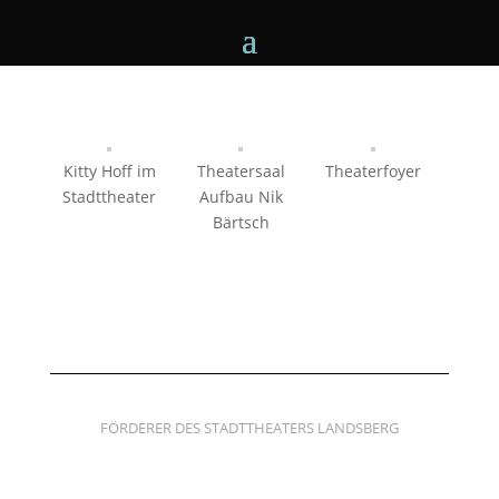
Kitty Hoff im
Theatersaal
Theaterfoyer
Stadttheater
Aufbau Nik
Bärtsch
FÖRDERER DES STADTTHEATERS LANDSBERG