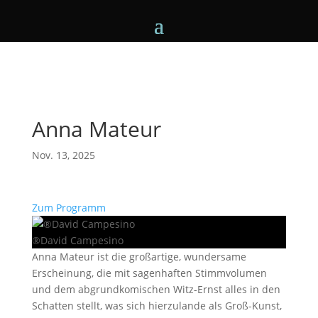
Anna Mateur
Nov. 13, 2025
Zum Programm
®David Campesino
Anna Mateur ist die großartige, wundersame
Erscheinung, die mit sagenhaften Stimmvolumen
und dem abgrundkomischen Witz-Ernst alles in den
Schatten stellt, was sich hierzulande als Groß-Kunst,