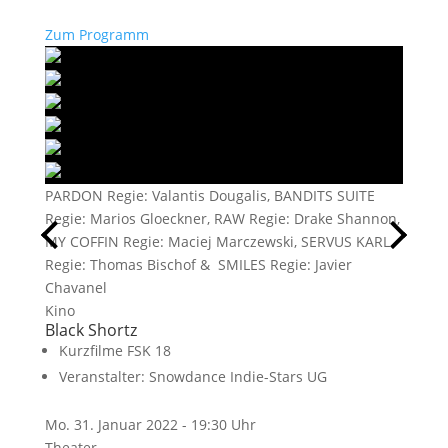
Zum Programm
PARDON Regie: Valantis Dougalis, BANDITS SUITE
Regie: Marios Gloeckner, RAW Regie: Drake Shannon,
MY COFFIN Regie: Maciej Marczewski, SERVUS KARL
Regie: Thomas Bischof & SMILES Regie: Javier
Chavanel
Kino
Black Shortz
Kurzfilme FSK 18
Veranstalter:
Snowdance Indie-Stars UG
Mo. 31. Januar 2022 - 19:30 Uhr
Theater