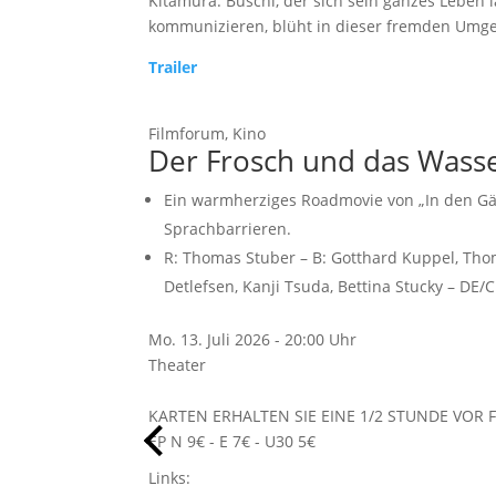
Kitamura. Buschi, der sich sein ganzes Leben
kommunizieren, blüht in dieser fremden Umg
Trailer
Filmforum, Kino
Der Frosch und das Wass
Ein warmherziges Roadmovie von „In den G
Sprachbarrieren.
R:
Thomas Stuber
– B:
Gotthard Kuppel
,
Tho
Detlefsen
,
Kanji Tsuda
,
Bettina Stucky
– DE/C
Mo. 13. Juli 2026 - 20:00 Uhr
Theater
KARTEN ERHALTEN SIE EINE 1/2 STUNDE VOR
EP N 9€ - E 7€ - U30 5€
Links: