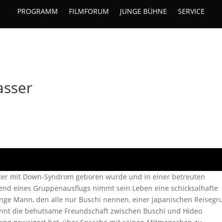
PROGRAMM
FILMFORUM
JUNGE BÜHNE
SERVICE
asser
, der mit Down-Syndrom geboren wurde und in einer betreuten
end eines Gruppenausflugs nimmt sein Leben eine schicksalhafte
nge Mann, den alle nur Buschi nennen, einer japanischen Reiseg
innt die behutsame Freundschaft zwischen Buschi und Hideo