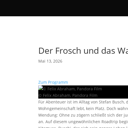
Der Frosch und das W
Mai 13, 2026
Zum Programm
© Felix Abraham, Pandora Film
Für Abenteuer ist im Alltag von Stefan Busch
Wohngemeinschaft lebt, kein Platz. Doch währ
Wendung: Ohne zu zögern schließt sich der ju
an. Auf diesem ungewöhnlichen Roadtrip beg