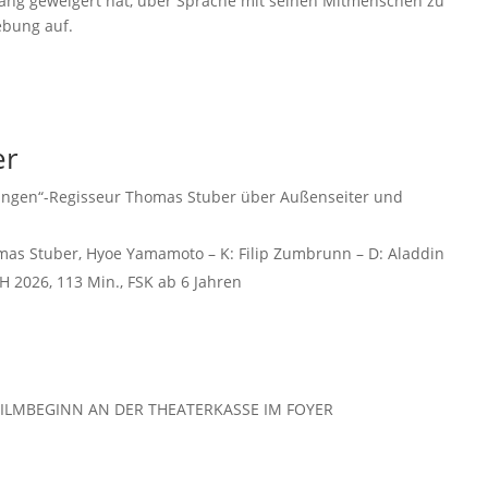
 lang geweigert hat, über Sprache mit seinen Mitmenschen zu
ebung auf.
er
ängen“-Regisseur
Thomas Stuber
über Außenseiter und
mas Stuber
,
Hyoe Yamamoto
– K:
Filip Zumbrunn
– D:
Aladdin
H 2026, 113 Min., FSK ab 6 Jahren
 FILMBEGINN AN DER THEATERKASSE IM FOYER