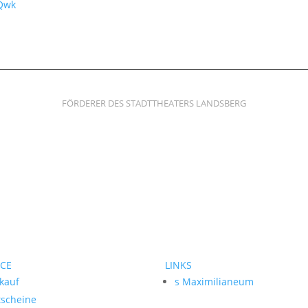
Qwk
FÖRDERER DES STADTTHEATERS LANDSBERG
ICE
LINKS
kauf
s Maximilianeum
tscheine