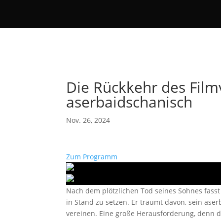
Die Rückkehr des Fil
aserbaidschanisch
Nov. 26, 2024
Zum Programm
Nach dem plötzlichen Tod seines Sohnes fasst 
in Stand zu setzen. Er träumt davon, sein ase
vereinen. Eine große Herausforderung, denn di