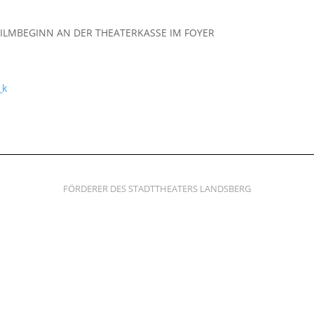
 FILMBEGINN AN DER THEATERKASSE IM FOYER
_k
FÖRDERER DES STADTTHEATERS LANDSBERG