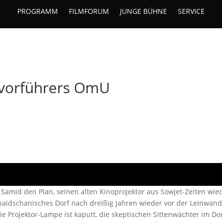
PROGRAMM
FILMFORUM
JUNGE BÜHNE
SERVICE
mvorführers OmU
Samid den Plan, seinen alten Kinoprojektor aus Sowjet-Zeiten wie
rbaidschanisches Dorf nach dreißig Jahren wieder vor der Leinwand
e Projektor-Lampe ist kaputt, die skeptischen Sittenwächter im Do