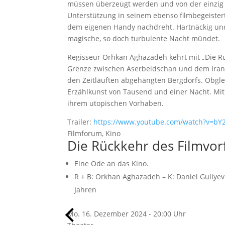
müssen überzeugt werden und von der einzig v
Unterstützung in seinem ebenso filmbegeisterte
dem eigenen Handy nachdreht. Hartnäckig und e
magische, so doch turbulente Nacht mündet.
Regisseur Orhkan Aghazadeh kehrt mit „Die Rü
Grenze zwischen Aserbeidschan und dem Iran. 
den Zeitläuften abgehängten Bergdorfs. Obgle
Erzählkunst von Tausend und einer Nacht. Mit
ihrem utopischen Vorhaben.
Trailer:
https://www.youtube.com/watch?v=bY
Filmforum, Kino
Die Rückkehr des Filmvo
Eine Ode an das Kino.
R + B:
Orkhan Aghazadeh
– K:
Daniel Guliyev
Jahren
Mo. 16. Dezember 2024 - 20:00 Uhr