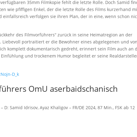
erfügbaren 35mm Filmkopie fehlt die letzte Rolle. Doch Samid fin
n wie pfiffigen Enkel, der die letzte Rolle des Films kurzerhand mi
infallsreich verfolgen sie ihren Plan, der in eine, wenn schon ni
ckkehr des Filmvorführers“ zurück in seine Heimatregion an der
Liebevoll portraitiert er die Bewohner eines abgelegenen und vo
ich komplett dokumentarisch gedreht, erinnert sein Film auch an 
 Einfühlung und trockenem Humor begleitet er seine Realdarstelle
2Nojn-D_k
rführers OmU aserbaidschanisch
– D:
Samid Idrisov
,
Ayaz Khaligov
– FR/DE 2024, 87 Min., FSK ab 12