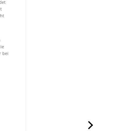
det
t
cht
n
die
r bei