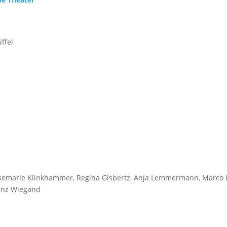
ffel
semarie Klinkhammer, Regina Gisbertz, Anja Lemmermann, Marco L
renz Wiegand