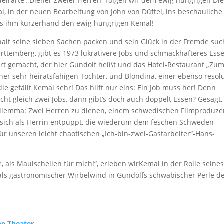
ell‘arte „Diener zweier Herren“ folgen wir dem ewig hungrigen Di
l, in der neuen Bearbeitung von John von Düffel, ins beschauliche
us ihm kurzerhand den ewig hungrigen Kemal!
alt seine sieben Sachen packen und sein Glück in der Fremde suc
ttemberg, gibt es 1973 lukrativere Jobs und schmackhafteres Ess
rt gemacht, der hier Gundolf heißt und das Hotel-Restaurant „Zu
ner sehr heiratsfähigen Tochter, und Blondina, einer ebenso resol
ie gefällt Kemal sehr! Das hilft nur eins: Ein Job muss her! Denn
t gleich zwei Jobs, dann gibt‘s doch auch doppelt Essen? Gesagt,
 Dilemma: Zwei Herren zu dienen, einem schwedischen Filmproduz
r sich als Herrin entpuppt, die wiederum dem feschen Schweden
 für unseren leicht chaotischen „Ich-bin-zwei-Gastarbeiter“-Hans-
 als Maulschellen für mich!“, erleben wirKemal in der Rolle seine
als gastronomischer Wirbelwind in Gundolfs schwäbischer Perle d
be Theater