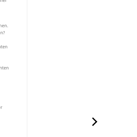
ener
hen.
en?
m
uten
enten
s
er