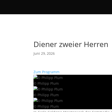
Diener zweier Herren
Juni 29, 2026
Zum Programm
© Philipp Plum
© Philipp Plum
© Philipp Plum