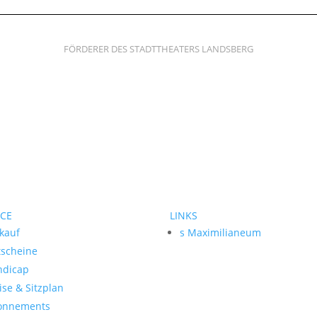
FÖRDERER DES STADTTHEATERS LANDSBERG
ICE
LINKS
kauf
s Maximilianeum
tscheine
ndicap
ise & Sitzplan
onnements