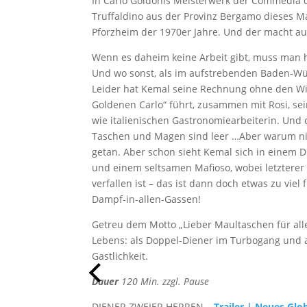
In Carlo Goldonis Meisterwerk der Commedia d
Truffaldino aus der Provinz Bergamo dieses Ma
Pforzheim der 1970er Jahre. Und der macht a
Wenn es daheim keine Arbeit gibt, muss man h
Und wo sonst, als im aufstrebenden Baden-Wür
Leider hat Kemal seine Rechnung ohne den Wi
Goldenen Carlo“ führt, zusammen mit Rosi, sei
wie italienischen Gastronomiearbeiterin. Und d
Taschen und Magen sind leer …Aber warum nich
getan. Aber schon sieht Kemal sich in einem
und einem seltsamen Mafioso, wobei letztere
verfallen ist – das ist dann doch etwas zu viel
Dampf-in-allen-Gassen!
Getreu dem Motto „Lieber Maultaschen für alle,
Lebens: als Doppel-Diener im Turbogang und 
Gastlichkeit.
Dauer
120 Min. zzgl. Pause
DIENER ZWEIER HERREN –
Trailer | Neues Glo