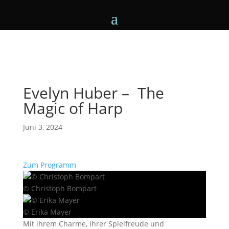
Evelyn Huber – The
Magic of Harp
Juni 3, 2024
Zum Programm
© Christoph Bompart
© Erika Mayer
Mit ihrem Charme, ihrer Spielfreude und