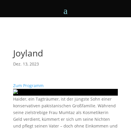
Joyland
Dez. 13, 2023
Zum Programm
Haider, ein Tagträumer, ist der jüngste Sohn einer
konservativen pakistanischen Großfamilie. Während
seine zielstrebige Frau Mumtaz als Kosmetikerin
Geld verdient, kümmert er sich um seine Nichten
und pflegt seinen Vater – doch ohne Einkommen und