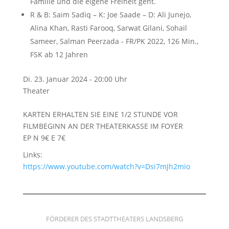
Familie und die eigene Freiheit geht.
R & B:
Saim Sadiq
– K:
Joe Saade
– D:
Ali Junejo
,
Alina Khan
,
Rasti Farooq
,
Sarwat Gilani
,
Sohail
Sameer
,
Salman Peerzada
- FR/PK 2022, 126 Min.,
FSK ab 12 Jahren
Di. 23. Januar 2024 - 20:00 Uhr
Theater
KARTEN ERHALTEN SIE EINE 1/2 STUNDE VOR
FILMBEGINN AN DER THEATERKASSE IM FOYER
EP N 9€ E 7€
Links:
https://www.youtube.com/watch?v=Dsi7mJh2mio
FÖRDERER DES STADTTHEATERS LANDSBERG