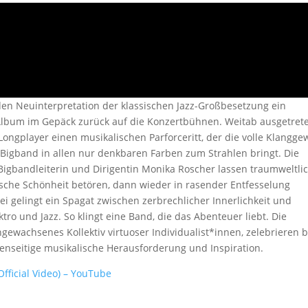
den Neuinterpretation der klassischen Jazz-Großbesetzung ein
 Album im Gepäck zurück auf die Konzertbühnen. Weitab ausgetret
ongplayer einen musikalischen Parforceritt, der die volle Klangge
 Bigband in allen nur denkbaren Farben zum Strahlen bringt. Die
igbandleiterin und Dirigentin Monika Roscher lassen traumweltli
ische Schönheit betören, dann wieder in rasender Entfesselung
 gelingt ein Spagat zwischen zerbrechlicher Innerlichkeit und
tro und Jazz. So klingt eine Band, die das Abenteuer liebt. Die
ewachsenes Kollektiv virtuoser Individualist*innen, zelebrieren b
genseitige musikalische Herausforderung und Inspiration.
fficial Video) – YouTube