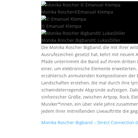
Monika Roscher©Emanuel Klempa
© Emanuel Klempa
Monika Roscher Bigband© LukasDiller
Die Monika Roscher Bigband, die mit ihrer wil
Ausrufezeichen gesetzt hat, kehrt mit neuem
Pfade unternimmt die Band auf ihrem dritten L
einer, um elektronische Elemente erweiterten,
erzählerisch anmutenden Kompositionen der B
Landschaften erstehen, die mal durch ihre lyr
schwindelerregende Abgründe aufzeigen. Dabei
sinfonischer Größe, zwischen Artpop, Rock, Elek
Musiker*innen, ein über viele Jahre zusammeng
jedem ihrer mitreißenden Liveauftritte die ge
Monika Roscher Bigband – Direct Connection (O