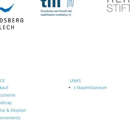
ICE
LINKS
kauf
s Maximilianeum
tscheine
ndicap
ise & Sitzplan
onnements