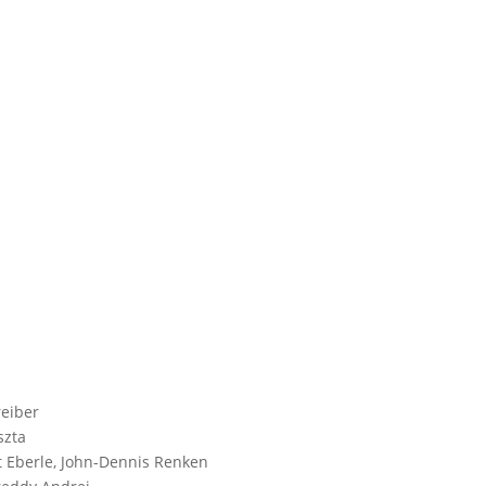
reiber
szta
nt Eberle, John-Dennis Renken