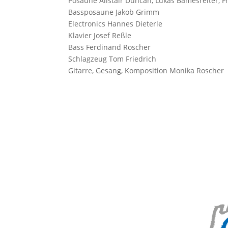
Posaune
Alistair Duncan, Lukas Bamesreiter, 
Bassposaune
Jakob Grimm
Electronics
Hannes Dieterle
Klavier
Josef Reßle
Bass
Ferdinand Roscher
Schlagzeug
Tom Friedrich
Gitarre, Gesang, Komposition
Monika Roscher