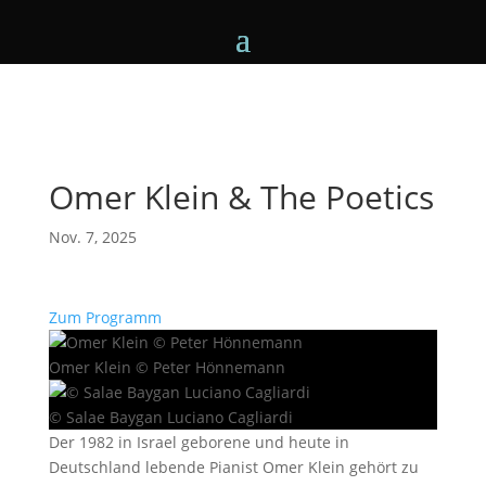
Omer Klein & The Poetics
Nov. 7, 2025
Zum Programm
Omer Klein © Peter Hönnemann
© Salae Baygan Luciano Cagliardi
Der 1982 in Israel geborene und heute in
Deutschland lebende Pianist Omer Klein gehört zu