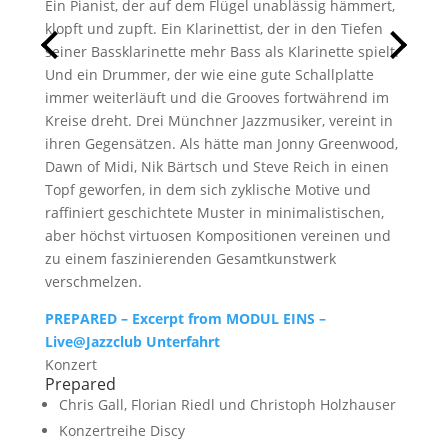
Ein Pianist, der auf dem Flügel unablässig hämmert,
klopft und zupft. Ein Klarinettist, der in den Tiefen
seiner Bassklarinette mehr Bass als Klarinette spielt.
Und ein Drummer, der wie eine gute Schallplatte
immer weiterläuft und die Grooves fortwährend im
Kreise dreht. Drei Münchner Jazzmusiker, vereint in
ihren Gegensätzen. Als hätte man Jonny Greenwood,
Dawn of Midi, Nik Bärtsch und Steve Reich in einen
Topf geworfen, in dem sich zyklische Motive und
raffiniert geschichtete Muster in minimalistischen,
aber höchst virtuosen Kompositionen vereinen und
zu einem faszinierenden Gesamtkunstwerk
verschmelzen.
PREPARED – Excerpt from MODUL EINS –
Live@Jazzclub Unterfahrt
Konzert
Prepared
Chris Gall
,
Florian Riedl
und
Christoph Holzhauser
Konzertreihe
Discy