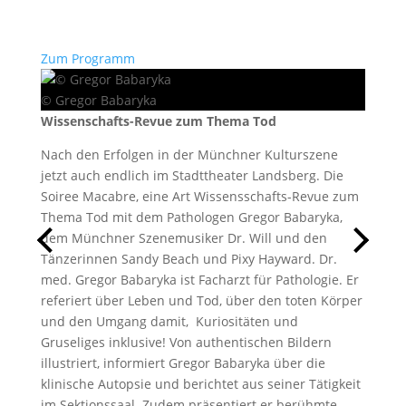
Zum Programm
© Gregor Babaryka
Wissenschafts-Revue zum Thema Tod
Nach den Erfolgen in der Münchner Kulturszene
jetzt auch endlich im Stadttheater Landsberg. Die
Soiree Macabre, eine Art Wissensschafts-Revue zum
Thema Tod mit dem Pathologen Gregor Babaryka,
dem Münchner Szenemusiker Dr. Will und den
Tänzerinnen Sandy Beach und Pixy Hayward. Dr.
med. Gregor Babaryka ist Facharzt für Pathologie. Er
referiert über Leben und Tod, über den toten Körper
und den Umgang damit, Kuriositäten und
Gruseliges inklusive! Von authentischen Bildern
illustriert, informiert Gregor Babaryka über die
klinische Autopsie und berichtet aus seiner Tätigkeit
im Sektionssaal. Zudem präsentiert er berühmte