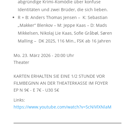
abgründige Krimi-Komödie über konfuse
Identitäten und zwei Brüder, die sich lieben.
R + B:
Anders Thomas Jensen
– K:
Sebastian
„Makker“ Blenkov
– M:
Jeppe Kaas
– D:
Mads
Mikkelsen
,
Nikolaj Lie Kaas
,
Sofie Gråbøl
,
Søren
Malling
– DK 2025, 116 Min., FSK ab 16 Jahren
Mo. 23. März 2026 - 20:00 Uhr
Theater
KARTEN ERHALTEN SIE EINE 1/2 STUNDE VOR
FILMBEGINN AN DER THEATERKASSE IM FOYER
EP N 9€ - E 7€ - U30 5€
Links:
https://www.youtube.com/watch?v=5cNIVlXNlaM