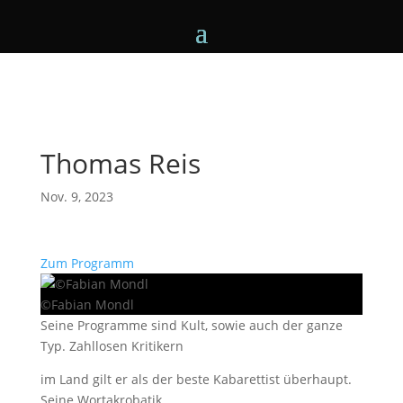
Thomas Reis
Nov. 9, 2023
Zum Programm
©Fabian Mondl
Seine Programme sind Kult, sowie auch der ganze
Typ. Zahllosen Kritikern
im Land gilt er als der beste Kabarettist überhaupt.
Seine Wortakrobatik