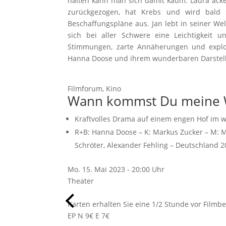
halten kann man sich damit kaum. Laura ackert
zurückgezogen, hat Krebs und wird bald s
Beschaffungspläne aus. Jan lebt in seiner We
sich bei aller Schwere eine Leichtigkeit u
Stimmungen, zarte Annäherungen und explos
Hanna Doose und ihrem wunderbaren Darstelle
Filmforum, Kino
Wann kommst Du meine 
Kraftvolles Drama auf einem engen Hof im 
R+B:
Hanna Doose
– K:
Markus Zucker
– M:
M
Schröter
,
Alexander Fehling
– Deutschland 20
Mo. 15. Mai 2023 - 20:00 Uhr
Theater
Karten erhalten Sie eine 1/2 Stunde vor Filmb
EP N 9€ E 7€