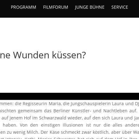
PROGRAMM
FILMFORUM
JUNGE BÜHNE
SERVICE
ne Wunden küssen?
men: die Regisseurin Maria, die Jungschauspielerin Laura und DJ
schten gemeinsam das Berliner Künstler- und Nachtleben auf. 
h auf jenem Hof im Schwarzwald wieder, auf den sich Laura und Ja
aben. Von den einstigen Illusionen ist nur die alles andere
ben zu wenig Milch. Der Käse schmeckt zwar köstlich, aber über W