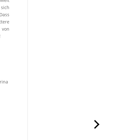
 Welt
sich
 Dass
ttere
e von
!
rina