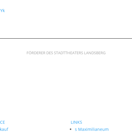
mYk
FÖRDERER DES STADTTHEATERS LANDSBERG
ICE
LINKS
kauf
s Maximilianeum