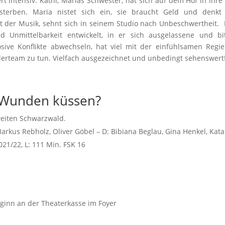
 intensiv. Kathi, Marias Schwester, hat sich auf dem Hof in ihre
terben. Maria nistet sich ein, sie braucht Geld und denkt 
lt der Musik, sehnt sich in seinem Studio nach Unbeschwertheit.
nd Unmittelbarkeit entwickelt, in er sich ausgelassene und bi
ive Konflikte abwechseln, hat viel mit der einfühlsamen Regi
rteam zu tun. Vielfach ausgezeichnet und unbedingt sehenswert
Wunden küssen?
weiten Schwarzwald.
arkus Rebholz
,
Oliver Göbel
– D:
Bibiana Beglau
,
Gina Henkel
,
Kata
21/22, L: 111 Min. FSK 16
eginn an der Theaterkasse im Foyer