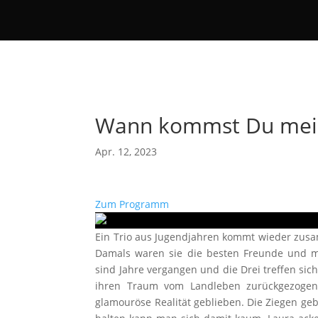
Wann kommst Du mei
Apr. 12, 2023
Zum Programm
Ein Trio aus Jugendjahren kommt wieder zusam
Damals waren sie die besten Freunde und mi
sind Jahre vergangen und die Drei treffen sic
ihren Traum vom Landleben zurückgezogen h
glamouröse Realität geblieben. Die Ziegen ge