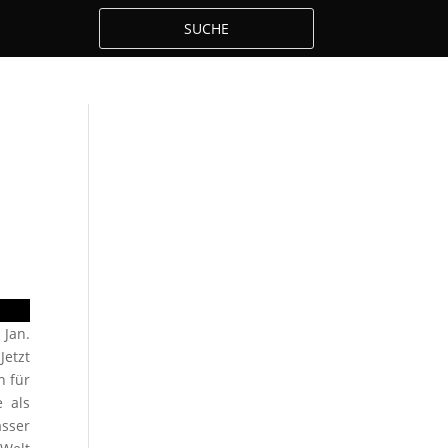
 Jan.
Jetzt
n für
 als
asser