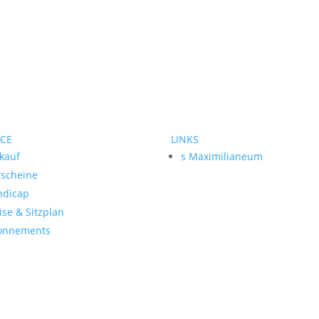
ICE
LINKS
kauf
s Maximilianeum
tscheine
ndicap
ise & Sitzplan
onnements