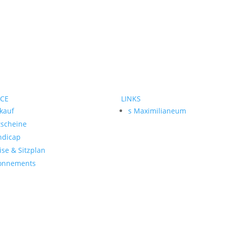
ICE
LINKS
kauf
s Maximilianeum
tscheine
ndicap
ise & Sitzplan
onnements