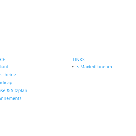
ICE
LINKS
kauf
s Maximilianeum
tscheine
ndicap
ise & Sitzplan
onnements