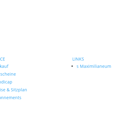
ICE
LINKS
kauf
s Maximilianeum
tscheine
ndicap
ise & Sitzplan
onnements