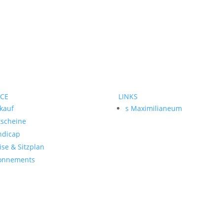
ICE
LINKS
kauf
s Maximilianeum
tscheine
ndicap
ise & Sitzplan
onnements