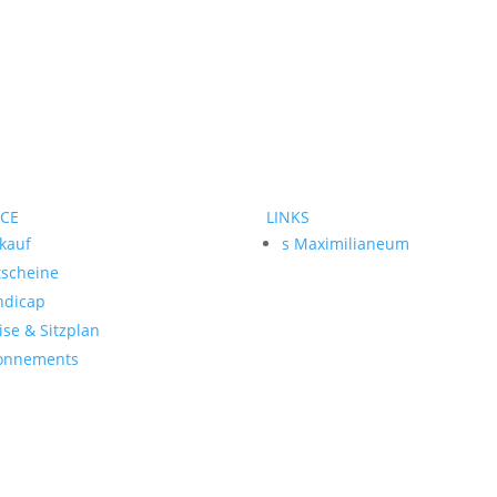
ICE
LINKS
kauf
s Maximilianeum
tscheine
ndicap
ise & Sitzplan
onnements