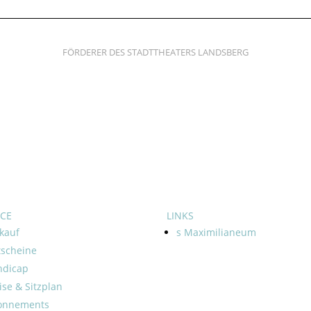
FÖRDERER DES STADTTHEATERS LANDSBERG
ICE
LINKS
kauf
s Maximilianeum
tscheine
ndicap
ise & Sitzplan
onnements